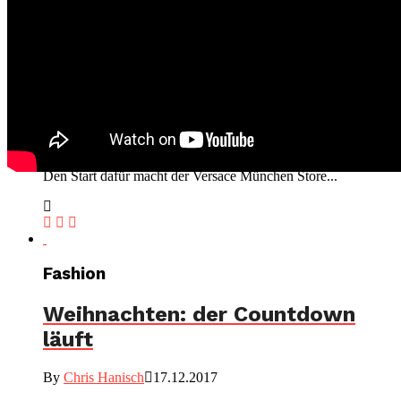
Fashion
Re-Opening Versace München
Boutique
By
Chris Hanisch
08.12.2018
Versace feiert sein neues globale Store-Concept in Europa!
Den Start dafür macht der Versace München Store...
Fashion
Weihnachten: der Countdown
läuft
By
Chris Hanisch
17.12.2017