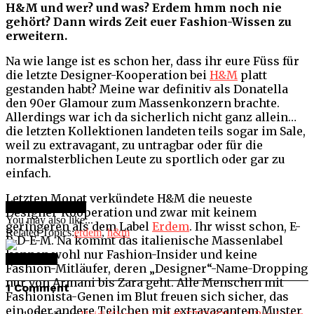
H&M und wer? und was? Erdem hmm noch nie
gehört? Dann wirds Zeit euer Fashion-Wissen zu
erweitern.
Na wie lange ist es schon her, dass ihr eure Füss für
die letzte Designer-Kooperation bei
H&M
platt
gestanden habt? Meine war definitiv als Donatella
den 90er Glamour zum Massenkonzern brachte.
Allerdings war ich da sicherlich nicht ganz allein…
die letzten Kollektionen landeten teils sogar im Sale,
weil zu extravagant, zu untragbar oder für die
normalsterblichen Leute zu sportlich oder gar zu
einfach.
Letzten Monat verkündete H&M die neueste
Continue Reading
Designer-Kooperation und zwar mit keinem
You may also like...
geringeren als dem Label
Erdem
. Ihr wisst schon, E-
Related Topics:
erdem
,
h&m
R-D-E-M. Na kommt das italienische Massenlabel
kennen wohl nur Fashion-Insider und keine
1 Comment
Fashion-Mitläufer, deren „Designer“-Name-Dropping
nur von Armani bis Zara geht. Alle Menschen mit
1 Comment
Fashionista-Genen im Blut freuen sich sicher, das
ein oder andere Teilchen mit extravagantem Muster