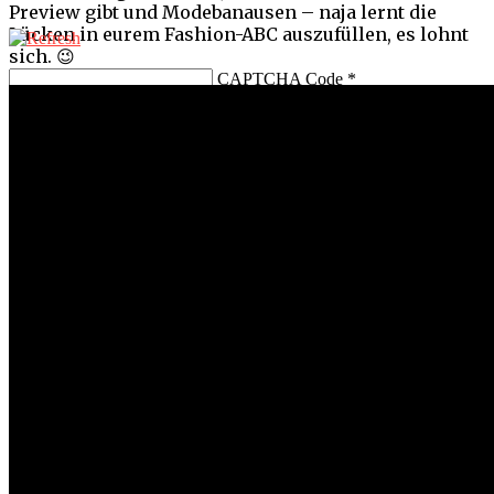
Preview gibt und Modebanausen – naja lernt die
Lücken in eurem Fashion-ABC auszufüllen, es lohnt
sich. 😉
CAPTCHA Code
*
More in Fashion
Fashion
In Gedenken an Karl Lagerfeld
By
Chris Hanisch
19.02.2019
Haarzopf, Sonnenbrille, weißes Hemd – die Schlüssel des
legendären Looks von Karl Lagerfeld. Was er für...